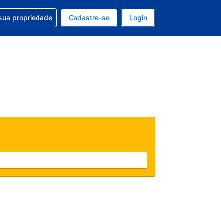
uda com sua reserva
sua propriedade
Cadastre-se
Login
e, sua moeda é: Real
tualmente, seu idioma é: Português (Brasil)