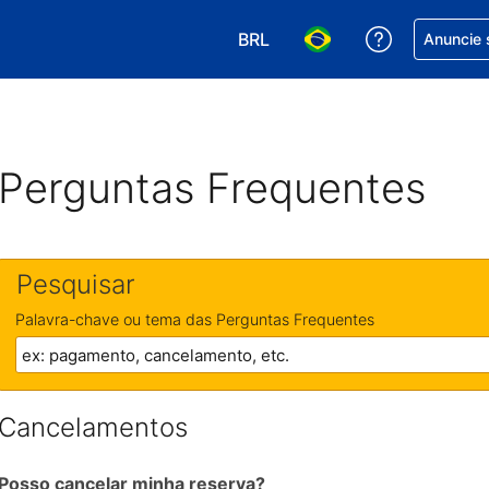
BRL
Receber aj
Anuncie 
Escolha sua moeda. Atualment
Escolha seu idioma. A
Perguntas Frequentes
Pesquisar
Palavra-chave ou tema das Perguntas Frequentes
Cancelamentos
Posso cancelar minha reserva?