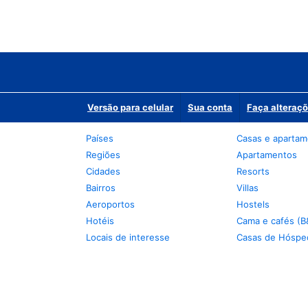
Versão para celular
Sua conta
Faça alteraçõ
Países
Casas e aparta
Regiões
Apartamentos
Cidades
Resorts
Bairros
Villas
Aeroportos
Hostels
Hotéis
Cama e cafés (B
Locais de interesse
Casas de Hóspe