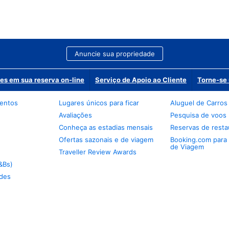
Anuncie sua propriedade
es em sua reserva on-line
Serviço de Apoio ao Cliente
Torne-se 
mentos
Lugares únicos para ficar
Aluguel de Carros
Avaliações
Pesquisa de voos
Conheça as estadias mensais
Reservas de resta
Ofertas sazonais e de viagem
Booking.com para
de Viagem
Traveller Review Awards
&Bs)
des