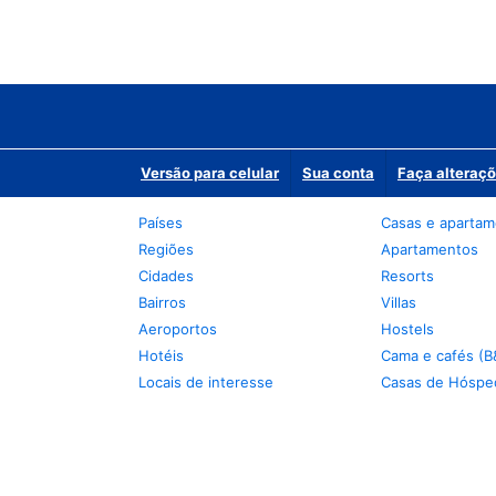
Versão para celular
Sua conta
Faça alteraçõ
Países
Casas e aparta
Regiões
Apartamentos
Cidades
Resorts
Bairros
Villas
Aeroportos
Hostels
Hotéis
Cama e cafés (B
Locais de interesse
Casas de Hóspe