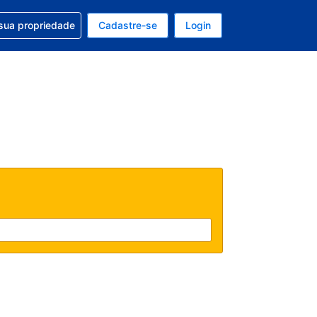
uda com sua reserva
sua propriedade
Cadastre-se
Login
e, sua moeda é: Dólar americano
tualmente, seu idioma é: Português (Brasil)