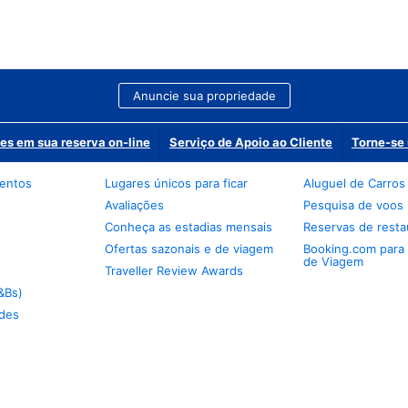
Anuncie sua propriedade
es em sua reserva on-line
Serviço de Apoio ao Cliente
Torne-se 
mentos
Lugares únicos para ficar
Aluguel de Carros
Avaliações
Pesquisa de voos
Conheça as estadias mensais
Reservas de resta
Ofertas sazonais e de viagem
Booking.com para
de Viagem
Traveller Review Awards
&Bs)
des