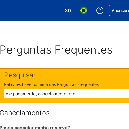
USD
Receber aj
Anuncie 
Escolha sua moeda. Atualment
Escolha seu idioma. A
Perguntas Frequentes
Pesquisar
Palavra-chave ou tema das Perguntas Frequentes
Cancelamentos
Posso cancelar minha reserva?