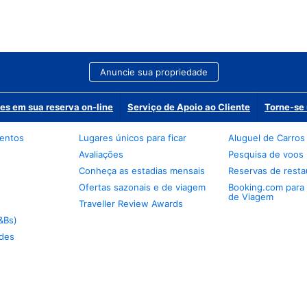
Anuncie sua propriedade
es em sua reserva on-line
Serviço de Apoio ao Cliente
Torne-se 
mentos
Lugares únicos para ficar
Aluguel de Carros
Avaliações
Pesquisa de voos
Conheça as estadias mensais
Reservas de resta
Ofertas sazonais e de viagem
Booking.com para
de Viagem
Traveller Review Awards
&Bs)
des