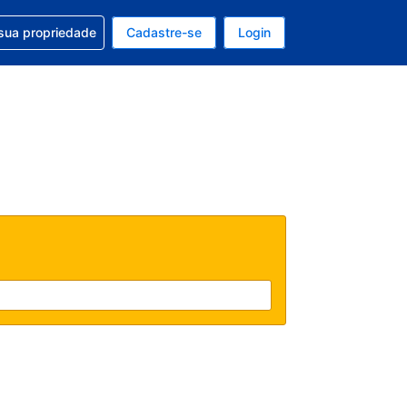
uda com sua reserva
sua propriedade
Cadastre-se
Login
e, sua moeda é: Dólar americano
tualmente, seu idioma é: Português (Brasil)