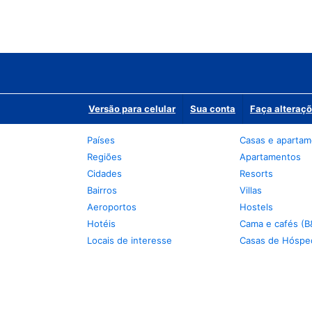
Versão para celular
Sua conta
Faça alteraçõ
Países
Casas e aparta
Regiões
Apartamentos
Cidades
Resorts
Bairros
Villas
Aeroportos
Hostels
Hotéis
Cama e cafés (B
Locais de interesse
Casas de Hóspe