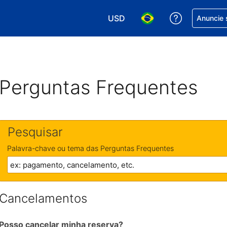
USD
Receber aj
Anuncie 
Escolha sua moeda. Atualment
Escolha seu idioma. A
Perguntas Frequentes
Pesquisar
Palavra-chave ou tema das Perguntas Frequentes
Cancelamentos
Posso cancelar minha reserva?