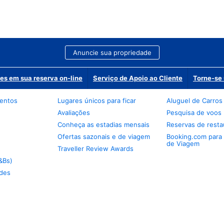
Anuncie sua propriedade
es em sua reserva on-line
Serviço de Apoio ao Cliente
Torne-se 
mentos
Lugares únicos para ficar
Aluguel de Carros
Avaliações
Pesquisa de voos
Conheça as estadias mensais
Reservas de resta
Ofertas sazonais e de viagem
Booking.com para
de Viagem
Traveller Review Awards
&Bs)
des