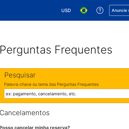
USD
Receber aj
Anuncie 
Escolha sua moeda. Atualment
Escolha seu idioma. A
Perguntas Frequentes
Pesquisar
Palavra-chave ou tema das Perguntas Frequentes
Cancelamentos
Posso cancelar minha reserva?