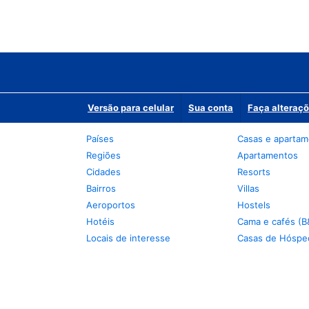
Versão para celular
Sua conta
Faça alteraçõ
Países
Casas e aparta
Regiões
Apartamentos
Cidades
Resorts
Bairros
Villas
Aeroportos
Hostels
Hotéis
Cama e cafés (B
Locais de interesse
Casas de Hóspe