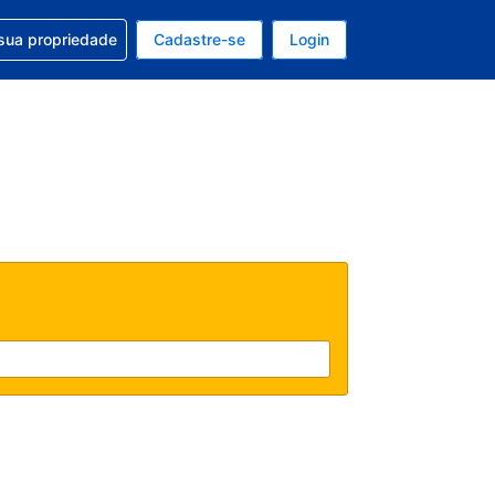
uda com sua reserva
sua propriedade
Cadastre-se
Login
e, sua moeda é: Dólar americano
tualmente, seu idioma é: Português (Brasil)