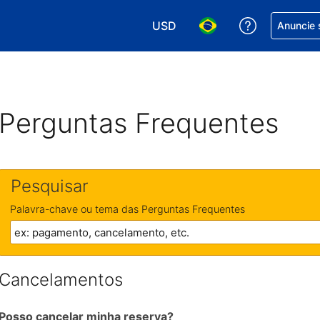
USD
Receber aj
Anuncie 
Escolha sua moeda. Atualment
Escolha seu idioma. A
Perguntas Frequentes
Pesquisar
Palavra-chave ou tema das Perguntas Frequentes
Cancelamentos
Posso cancelar minha reserva?