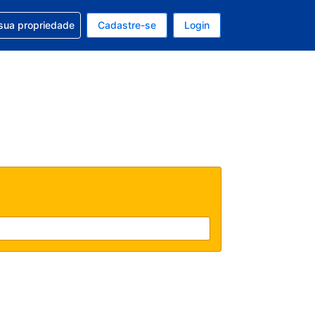
uda com sua reserva
sua propriedade
Cadastre-se
Login
e, sua moeda é: Dólar americano
tualmente, seu idioma é: Português (Brasil)