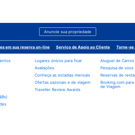
Anuncie sua propriedade
es em sua reserva on-line
Serviço de Apoio ao Cliente
Torne-se 
mentos
Lugares únicos para ficar
Aluguel de Carros
Avaliações
Pesquisa de voos
Conheça as estadias mensais
Reservas de resta
Ofertas sazonais e de viagem
Booking.com para
de Viagem
Traveller Review Awards
&Bs)
des