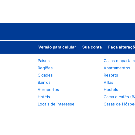
Versão para celular
Sua conta
Faça alteraçõ
Países
Casas e aparta
Regiões
Apartamentos
Cidades
Resorts
Bairros
Villas
Aeroportos
Hostels
Hotéis
Cama e cafés (B
Locais de interesse
Casas de Hóspe