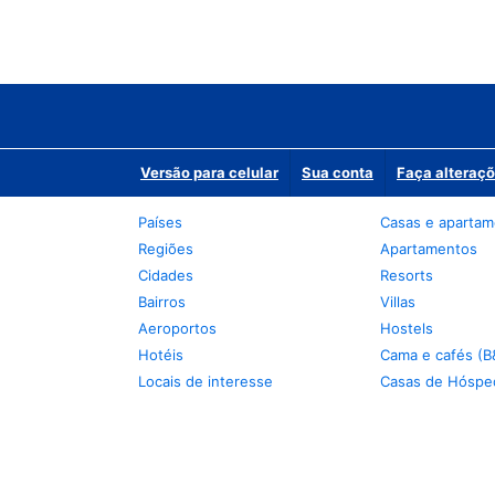
Versão para celular
Sua conta
Faça alteraçõ
Países
Casas e aparta
Regiões
Apartamentos
Cidades
Resorts
Bairros
Villas
Aeroportos
Hostels
Hotéis
Cama e cafés (B
Locais de interesse
Casas de Hóspe