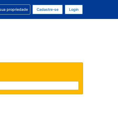
uda com sua reserva
sua propriedade
Cadastre-se
Login
e, sua moeda é: Dólar americano
tualmente, seu idioma é: Português (Brasil)