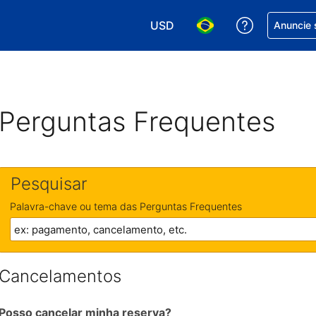
USD
Receber aj
Anuncie 
Escolha sua moeda. Atualment
Escolha seu idioma. A
Perguntas Frequentes
Pesquisar
Palavra-chave ou tema das Perguntas Frequentes
Cancelamentos
Posso cancelar minha reserva?