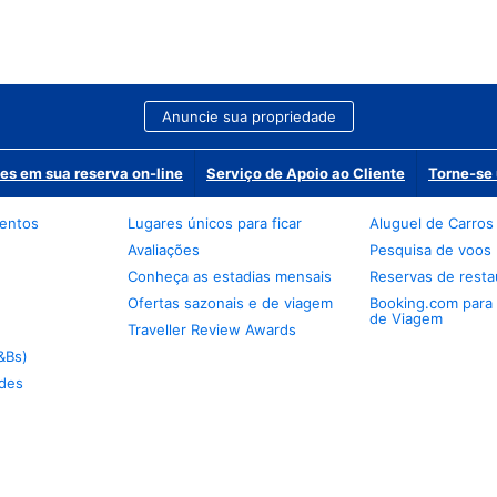
Anuncie sua propriedade
es em sua reserva on-line
Serviço de Apoio ao Cliente
Torne-se 
mentos
Lugares únicos para ficar
Aluguel de Carros
Avaliações
Pesquisa de voos
Conheça as estadias mensais
Reservas de resta
Ofertas sazonais e de viagem
Booking.com para
de Viagem
Traveller Review Awards
&Bs)
des