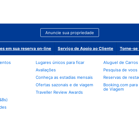
Anuncie sua propriedade
es em sua reserva on-line
Serviço de Apoio ao Cliente
Torne-se 
mentos
Lugares únicos para ficar
Aluguel de Carros
Avaliações
Pesquisa de voos
Conheça as estadias mensais
Reservas de resta
Ofertas sazonais e de viagem
Booking.com para
de Viagem
Traveller Review Awards
&Bs)
des