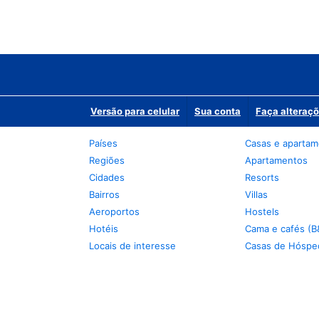
Versão para celular
Sua conta
Faça alteraçõ
Países
Casas e aparta
Regiões
Apartamentos
Cidades
Resorts
Bairros
Villas
Aeroportos
Hostels
Hotéis
Cama e cafés (B
Locais de interesse
Casas de Hóspe