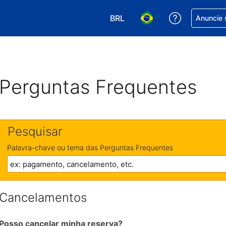
BRL
Receber aj
Anuncie 
Escolha sua moeda. Atualment
Escolha seu idioma. A
Perguntas Frequentes
Pesquisar
Palavra-chave ou tema das Perguntas Frequentes
Cancelamentos
Posso cancelar minha reserva?