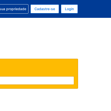
uda com sua reserva
sua propriedade
Cadastre-se
Login
e, sua moeda é: Real
tualmente, seu idioma é: Português (Brasil)