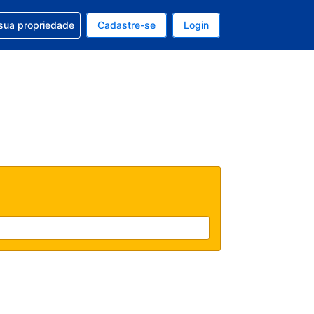
uda com sua reserva
sua propriedade
Cadastre-se
Login
e, sua moeda é: Dólar americano
tualmente, seu idioma é: Português (Brasil)