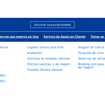
Anuncie sua propriedade
es em sua reserva on-line
Serviço de Apoio ao Cliente
Torne-se 
mentos
Lugares únicos para ficar
Aluguel de Carros
Avaliações
Pesquisa de voos
Conheça as estadias mensais
Reservas de resta
Ofertas sazonais e de viagem
Booking.com para
de Viagem
Traveller Review Awards
&Bs)
des