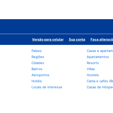
Versão para celular
Sua conta
Faça alteraçõ
Países
Casas e aparta
Regiões
Apartamentos
Cidades
Resorts
Bairros
Villas
Aeroportos
Hostels
Hotéis
Cama e cafés (B
Locais de interesse
Casas de Hóspe