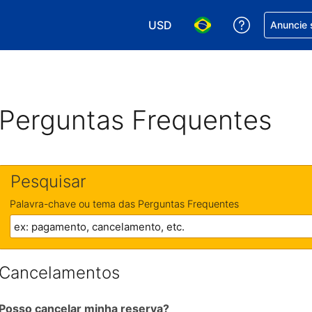
USD
Receber aj
Anuncie 
Escolha sua moeda. Atualment
Escolha seu idioma. A
Perguntas Frequentes
Pesquisar
Palavra-chave ou tema das Perguntas Frequentes
Cancelamentos
Posso cancelar minha reserva?