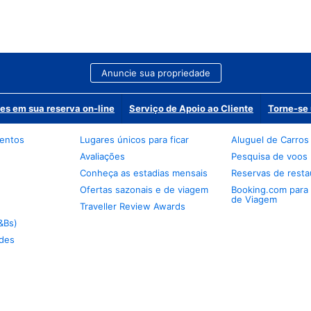
Anuncie sua propriedade
es em sua reserva on-line
Serviço de Apoio ao Cliente
Torne-se 
mentos
Lugares únicos para ficar
Aluguel de Carros
Avaliações
Pesquisa de voos
Conheça as estadias mensais
Reservas de resta
Ofertas sazonais e de viagem
Booking.com para
de Viagem
Traveller Review Awards
&Bs)
des