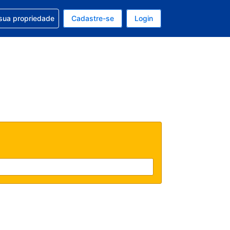
uda com sua reserva
sua propriedade
Cadastre-se
Login
e, sua moeda é: Dólar americano
tualmente, seu idioma é: Português (Brasil)