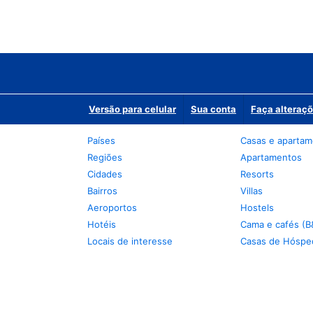
Versão para celular
Sua conta
Faça alteraçõ
Países
Casas e aparta
Regiões
Apartamentos
Cidades
Resorts
Bairros
Villas
Aeroportos
Hostels
Hotéis
Cama e cafés (B
Locais de interesse
Casas de Hóspe