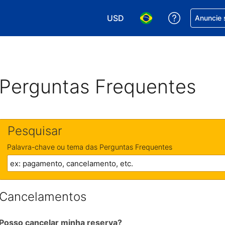
USD
Receber aj
Anuncie 
Escolha sua moeda. Atualment
Escolha seu idioma. A
Perguntas Frequentes
Pesquisar
Palavra-chave ou tema das Perguntas Frequentes
Cancelamentos
Posso cancelar minha reserva?