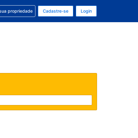
uda com sua reserva
sua propriedade
Cadastre-se
Login
e, sua moeda é: Dólar americano
tualmente, seu idioma é: Português (Brasil)