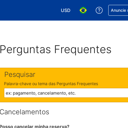
USD
Receber aj
Anuncie 
Escolha sua moeda. Atualment
Escolha seu idioma. A
Perguntas Frequentes
Pesquisar
Palavra-chave ou tema das Perguntas Frequentes
Cancelamentos
Posso cancelar minha reserva?