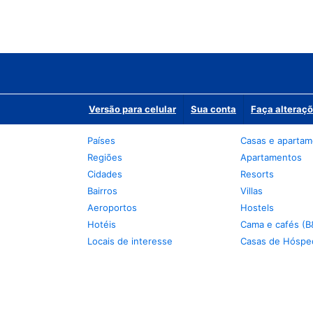
Versão para celular
Sua conta
Faça alteraçõ
Países
Casas e aparta
Regiões
Apartamentos
Cidades
Resorts
Bairros
Villas
Aeroportos
Hostels
Hotéis
Cama e cafés (B
Locais de interesse
Casas de Hóspe