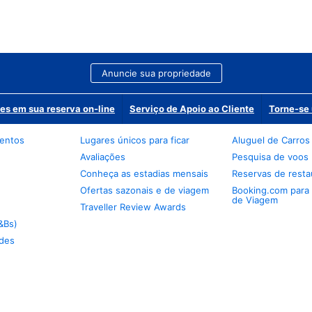
Anuncie sua propriedade
es em sua reserva on-line
Serviço de Apoio ao Cliente
Torne-se 
mentos
Lugares únicos para ficar
Aluguel de Carros
Avaliações
Pesquisa de voos
Conheça as estadias mensais
Reservas de resta
Ofertas sazonais e de viagem
Booking.com para
de Viagem
Traveller Review Awards
&Bs)
des