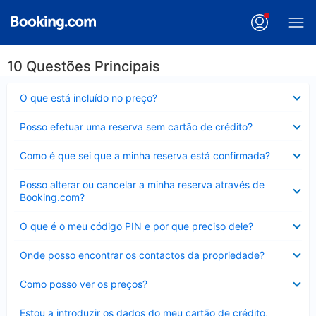
10 Questões Principais
Elemento
O que está incluído no preço?
fechado
Elemento
Posso efetuar uma reserva sem cartão de crédito?
fechado
Elemento
Como é que sei que a minha reserva está confirmada?
fechado
Elemento
Posso alterar ou cancelar a minha reserva através de
fechado
Booking.com?
Elemento
O que é o meu código PIN e por que preciso dele?
fechado
Elemento
Onde posso encontrar os contactos da propriedade?
fechado
Elemento
Como posso ver os preços?
fechado
Elemento
Estou a introduzir os dados do meu cartão de crédito,