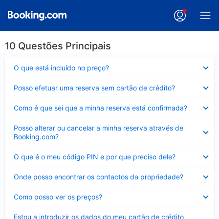
10 Questões Principais
Elemento
O que está incluído no preço?
fechado
Elemento
Posso efetuar uma reserva sem cartão de crédito?
fechado
Elemento
Como é que sei que a minha reserva está confirmada?
fechado
Elemento
Posso alterar ou cancelar a minha reserva através de
fechado
Booking.com?
Elemento
O que é o meu código PIN e por que preciso dele?
fechado
Elemento
Onde posso encontrar os contactos da propriedade?
fechado
Elemento
Como posso ver os preços?
fechado
Elemento
Estou a introduzir os dados do meu cartão de crédito,