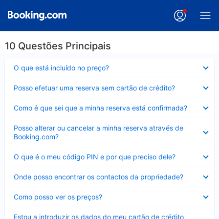
10 Questões Principais
Elemento
O que está incluído no preço?
fechado
Elemento
Posso efetuar uma reserva sem cartão de crédito?
fechado
Elemento
Como é que sei que a minha reserva está confirmada?
fechado
Elemento
Posso alterar ou cancelar a minha reserva através de
fechado
Booking.com?
Elemento
O que é o meu código PIN e por que preciso dele?
fechado
Elemento
Onde posso encontrar os contactos da propriedade?
fechado
Elemento
Como posso ver os preços?
fechado
Elemento
Estou a introduzir os dados do meu cartão de crédito,