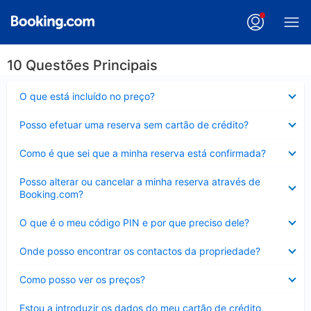
10 Questões Principais
Elemento
O que está incluído no preço?
fechado
Elemento
Posso efetuar uma reserva sem cartão de crédito?
fechado
Elemento
Como é que sei que a minha reserva está confirmada?
fechado
Elemento
Posso alterar ou cancelar a minha reserva através de
fechado
Booking.com?
Elemento
O que é o meu código PIN e por que preciso dele?
fechado
Elemento
Onde posso encontrar os contactos da propriedade?
fechado
Elemento
Como posso ver os preços?
fechado
Elemento
Estou a introduzir os dados do meu cartão de crédito,