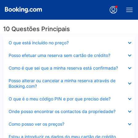
10 Questões Principais
Elemento
O que está incluído no preço?
fechado
Elemento
Posso efetuar uma reserva sem cartão de crédito?
fechado
Elemento
Como é que sei que a minha reserva está confirmada?
fechado
Elemento
Posso alterar ou cancelar a minha reserva através de
fechado
Booking.com?
Elemento
O que é o meu código PIN e por que preciso dele?
fechado
Elemento
Onde posso encontrar os contactos da propriedade?
fechado
Elemento
Como posso ver os preços?
fechado
Elemento
Estou a introduzir os dados do meu cartão de crédito,