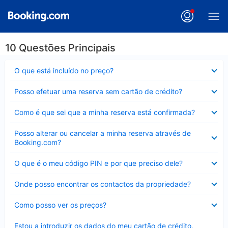
10 Questões Principais
Elemento
O que está incluído no preço?
fechado
Elemento
Posso efetuar uma reserva sem cartão de crédito?
fechado
Elemento
Como é que sei que a minha reserva está confirmada?
fechado
Elemento
Posso alterar ou cancelar a minha reserva através de
fechado
Booking.com?
Elemento
O que é o meu código PIN e por que preciso dele?
fechado
Elemento
Onde posso encontrar os contactos da propriedade?
fechado
Elemento
Como posso ver os preços?
fechado
Elemento
Estou a introduzir os dados do meu cartão de crédito,