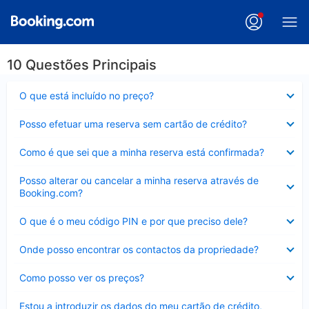
10 Questões Principais
Elemento
O que está incluído no preço?
fechado
Elemento
Posso efetuar uma reserva sem cartão de crédito?
fechado
Elemento
Como é que sei que a minha reserva está confirmada?
fechado
Elemento
Posso alterar ou cancelar a minha reserva através de
fechado
Booking.com?
Elemento
O que é o meu código PIN e por que preciso dele?
fechado
Elemento
Onde posso encontrar os contactos da propriedade?
fechado
Elemento
Como posso ver os preços?
fechado
Elemento
Estou a introduzir os dados do meu cartão de crédito,