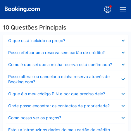
10 Questões Principais
Elemento
O que está incluído no preço?
fechado
Elemento
Posso efetuar uma reserva sem cartão de crédito?
fechado
Elemento
Como é que sei que a minha reserva está confirmada?
fechado
Elemento
Posso alterar ou cancelar a minha reserva através de
fechado
Booking.com?
Elemento
O que é o meu código PIN e por que preciso dele?
fechado
Elemento
Onde posso encontrar os contactos da propriedade?
fechado
Elemento
Como posso ver os preços?
fechado
Elemento
Estou a introduzir os dados do meu cartão de crédito,