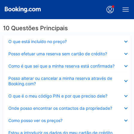
10 Questões Principais
Elemento
O que está incluído no preço?
fechado
Elemento
Posso efetuar uma reserva sem cartão de crédito?
fechado
Elemento
Como é que sei que a minha reserva está confirmada?
fechado
Elemento
Posso alterar ou cancelar a minha reserva através de
fechado
Booking.com?
Elemento
O que é o meu código PIN e por que preciso dele?
fechado
Elemento
Onde posso encontrar os contactos da propriedade?
fechado
Elemento
Como posso ver os preços?
fechado
Elemento
Estou a introduzir os dados do meu cartão de crédito,