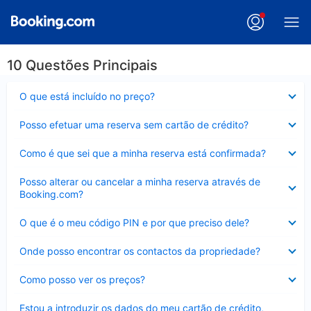
10 Questões Principais
Elemento
O que está incluído no preço?
fechado
Elemento
Posso efetuar uma reserva sem cartão de crédito?
fechado
Elemento
Como é que sei que a minha reserva está confirmada?
fechado
Elemento
Posso alterar ou cancelar a minha reserva através de
fechado
Booking.com?
Elemento
O que é o meu código PIN e por que preciso dele?
fechado
Elemento
Onde posso encontrar os contactos da propriedade?
fechado
Elemento
Como posso ver os preços?
fechado
Elemento
Estou a introduzir os dados do meu cartão de crédito,