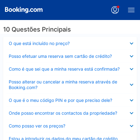
10 Questões Principais
Elemento
O que está incluído no preço?
fechado
Elemento
Posso efetuar uma reserva sem cartão de crédito?
fechado
Elemento
Como é que sei que a minha reserva está confirmada?
fechado
Elemento
Posso alterar ou cancelar a minha reserva através de
fechado
Booking.com?
Elemento
O que é o meu código PIN e por que preciso dele?
fechado
Elemento
Onde posso encontrar os contactos da propriedade?
fechado
Elemento
Como posso ver os preços?
fechado
Elemento
Estou a introduzir os dados do meu cartão de crédito,