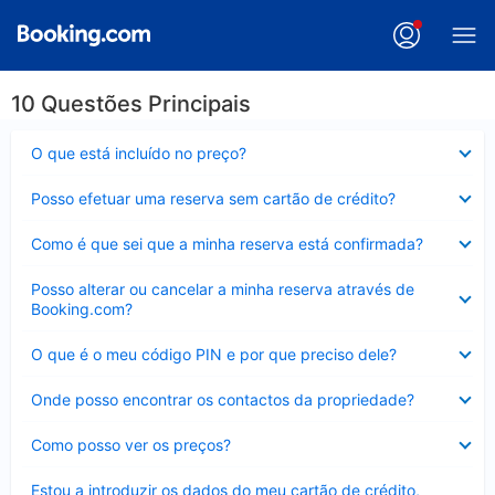
10 Questões Principais
Elemento
O que está incluído no preço?
fechado
Elemento
Posso efetuar uma reserva sem cartão de crédito?
fechado
Elemento
Como é que sei que a minha reserva está confirmada?
fechado
Elemento
Posso alterar ou cancelar a minha reserva através de
fechado
Booking.com?
Elemento
O que é o meu código PIN e por que preciso dele?
fechado
Elemento
Onde posso encontrar os contactos da propriedade?
fechado
Elemento
Como posso ver os preços?
fechado
Elemento
Estou a introduzir os dados do meu cartão de crédito,