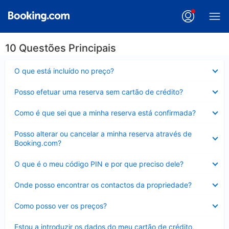
10 Questões Principais
Elemento
O que está incluído no preço?
fechado
Elemento
Posso efetuar uma reserva sem cartão de crédito?
fechado
Elemento
Como é que sei que a minha reserva está confirmada?
fechado
Elemento
Posso alterar ou cancelar a minha reserva através de
fechado
Booking.com?
Elemento
O que é o meu código PIN e por que preciso dele?
fechado
Elemento
Onde posso encontrar os contactos da propriedade?
fechado
Elemento
Como posso ver os preços?
fechado
Elemento
Estou a introduzir os dados do meu cartão de crédito,