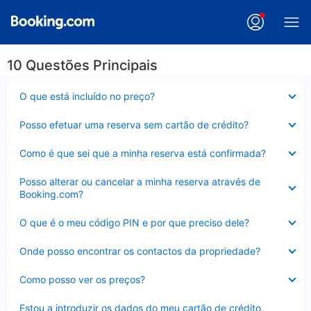
10 Questões Principais
Elemento
O que está incluído no preço?
fechado
Elemento
Posso efetuar uma reserva sem cartão de crédito?
fechado
Elemento
Como é que sei que a minha reserva está confirmada?
fechado
Elemento
Posso alterar ou cancelar a minha reserva através de
fechado
Booking.com?
Elemento
O que é o meu código PIN e por que preciso dele?
fechado
Elemento
Onde posso encontrar os contactos da propriedade?
fechado
Elemento
Como posso ver os preços?
fechado
Elemento
Estou a introduzir os dados do meu cartão de crédito,