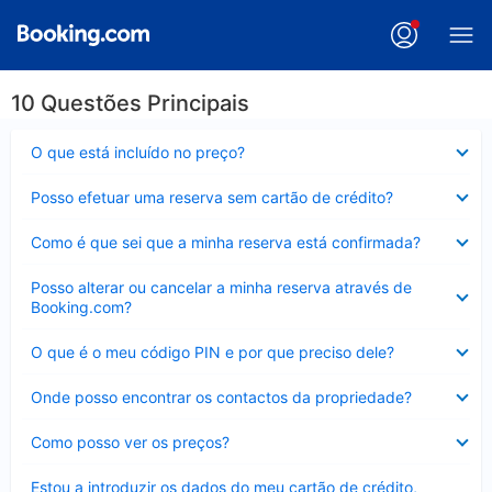
10 Questões Principais
Elemento
O que está incluído no preço?
fechado
Elemento
Posso efetuar uma reserva sem cartão de crédito?
fechado
Elemento
Como é que sei que a minha reserva está confirmada?
fechado
Elemento
Posso alterar ou cancelar a minha reserva através de
fechado
Booking.com?
Elemento
O que é o meu código PIN e por que preciso dele?
fechado
Elemento
Onde posso encontrar os contactos da propriedade?
fechado
Elemento
Como posso ver os preços?
fechado
Elemento
Estou a introduzir os dados do meu cartão de crédito,