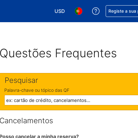
USD
Obtenha ajuda c
Registe a sua
Escolha a sua moeda. A sua moeda 
Escolha o seu idioma. O se
Questões Frequentes
Pesquisar
Palavra-chave ou tópico das QF
Cancelamentos
Posso cancelar a minha reserva?