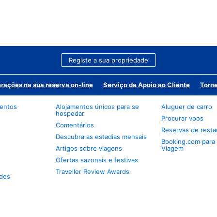
Registe a sua propriedade
erações na sua reserva on-line
Serviço de Apoio ao Cliente
Torne
mentos
Alojamentos únicos para se
Aluguer de carro
hospedar
Procurar voos
Comentários
Reservas de resta
Descubra as estadias mensais
Booking.com para
Artigos sobre viagens
Viagem
Ofertas sazonais e festivas
Traveller Review Awards
des