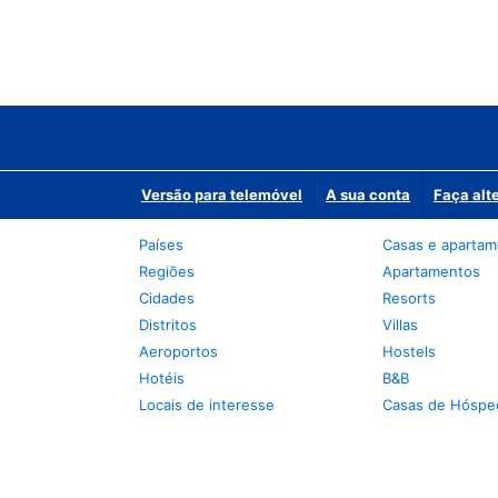
Versão para telemóvel
A sua conta
Faça alt
Países
Casas e aparta
Regiões
Apartamentos
Cidades
Resorts
Distritos
Villas
Aeroportos
Hostels
Hotéis
B&B
Locais de interesse
Casas de Hóspe