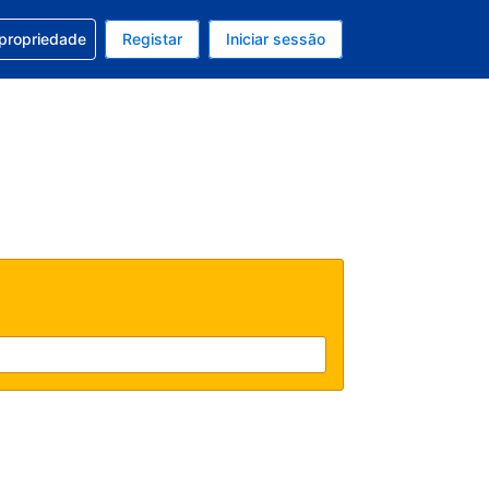
om a sua reserva
 propriedade
Registar
Iniciar sessão
atual é Dólar dos EUA
u idioma atual é Português