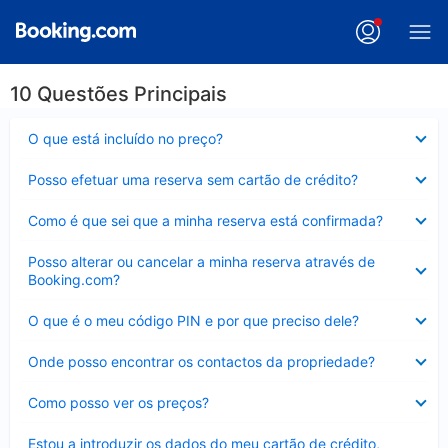
10 Questões Principais
Elemento
O que está incluído no preço?
fechado
Elemento
Posso efetuar uma reserva sem cartão de crédito?
fechado
Elemento
Como é que sei que a minha reserva está confirmada?
fechado
Elemento
Posso alterar ou cancelar a minha reserva através de
fechado
Booking.com?
Elemento
O que é o meu código PIN e por que preciso dele?
fechado
Elemento
Onde posso encontrar os contactos da propriedade?
fechado
Elemento
Como posso ver os preços?
fechado
Elemento
Estou a introduzir os dados do meu cartão de crédito,