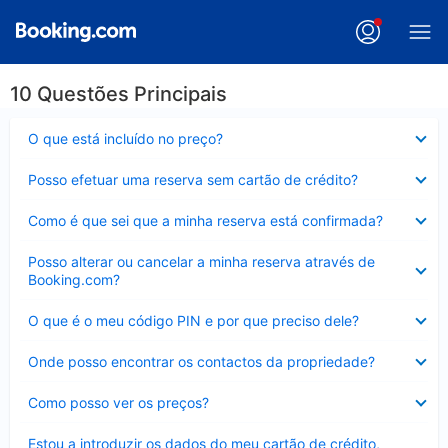
10 Questões Principais
Elemento
O que está incluído no preço?
fechado
Elemento
Posso efetuar uma reserva sem cartão de crédito?
fechado
Elemento
Como é que sei que a minha reserva está confirmada?
fechado
Elemento
Posso alterar ou cancelar a minha reserva através de
fechado
Booking.com?
Elemento
O que é o meu código PIN e por que preciso dele?
fechado
Elemento
Onde posso encontrar os contactos da propriedade?
fechado
Elemento
Como posso ver os preços?
fechado
Elemento
Estou a introduzir os dados do meu cartão de crédito,