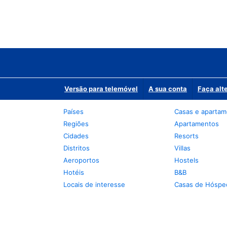
Versão para telemóvel
A sua conta
Faça alt
Países
Casas e aparta
Regiões
Apartamentos
Cidades
Resorts
Distritos
Villas
Aeroportos
Hostels
Hotéis
B&B
Locais de interesse
Casas de Hóspe