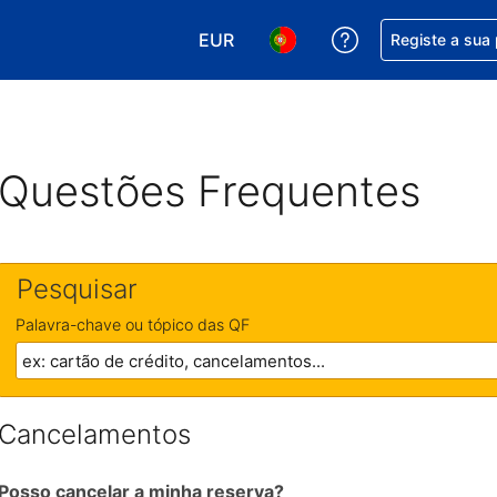
EUR
Obtenha ajuda c
Registe a sua
Escolha a sua moeda. A sua moeda
Escolha o seu idioma. O se
Questões Frequentes
Pesquisar
Palavra-chave ou tópico das QF
Cancelamentos
Posso cancelar a minha reserva?