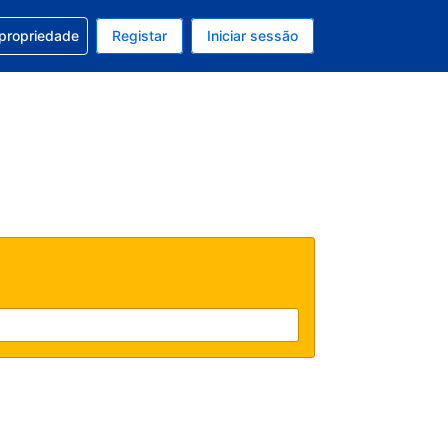
om a sua reserva
 propriedade
Registar
Iniciar sessão
 atual é EUR
u idioma atual é Português