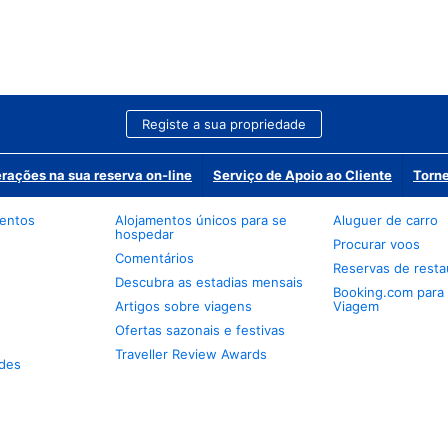
Registe a sua propriedade
erações na sua reserva on-line
Serviço de Apoio ao Cliente
Torne
mentos
Alojamentos únicos para se
Aluguer de carro
hospedar
Procurar voos
Comentários
Reservas de resta
Descubra as estadias mensais
Booking.com para
Artigos sobre viagens
Viagem
Ofertas sazonais e festivas
Traveller Review Awards
des