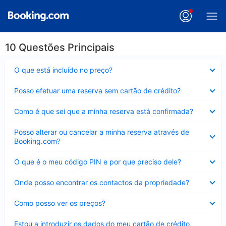
10 Questões Principais
Elemento
O que está incluído no preço?
fechado
Elemento
Posso efetuar uma reserva sem cartão de crédito?
fechado
Elemento
Como é que sei que a minha reserva está confirmada?
fechado
Elemento
Posso alterar ou cancelar a minha reserva através de
fechado
Booking.com?
Elemento
O que é o meu código PIN e por que preciso dele?
fechado
Elemento
Onde posso encontrar os contactos da propriedade?
fechado
Elemento
Como posso ver os preços?
fechado
Elemento
Estou a introduzir os dados do meu cartão de crédito,