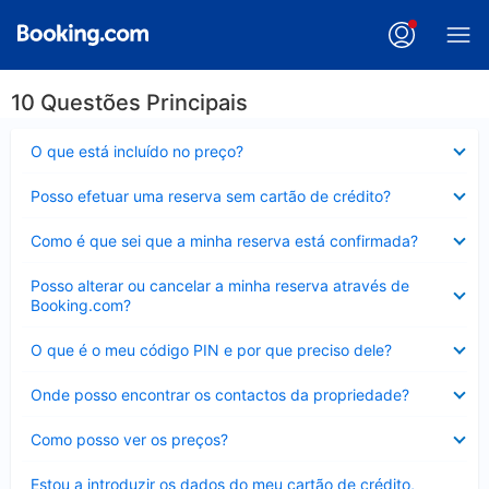
10 Questões Principais
Elemento
O que está incluído no preço?
fechado
Elemento
Posso efetuar uma reserva sem cartão de crédito?
fechado
Elemento
Como é que sei que a minha reserva está confirmada?
fechado
Elemento
Posso alterar ou cancelar a minha reserva através de
fechado
Booking.com?
Elemento
O que é o meu código PIN e por que preciso dele?
fechado
Elemento
Onde posso encontrar os contactos da propriedade?
fechado
Elemento
Como posso ver os preços?
fechado
Elemento
Estou a introduzir os dados do meu cartão de crédito,