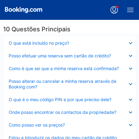
10 Questões Principais
Elemento
O que está incluído no preço?
fechado
Elemento
Posso efetuar uma reserva sem cartão de crédito?
fechado
Elemento
Como é que sei que a minha reserva está confirmada?
fechado
Elemento
Posso alterar ou cancelar a minha reserva através de
fechado
Booking.com?
Elemento
O que é o meu código PIN e por que preciso dele?
fechado
Elemento
Onde posso encontrar os contactos da propriedade?
fechado
Elemento
Como posso ver os preços?
fechado
Elemento
Estou a introduzir os dados do meu cartão de crédito,