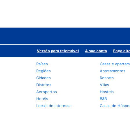
Versão para telemóvel
A sua conta
Faça alt
Países
Casas e aparta
Regiões
Apartamentos
Cidades
Resorts
Distritos
Villas
Aeroportos
Hostels
Hotéis
B&B
Locais de interesse
Casas de Hóspe