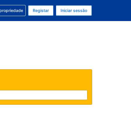
om a sua reserva
 propriedade
Registar
Iniciar sessão
 atual é EUR
u idioma atual é Português