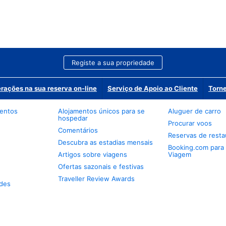
Registe a sua propriedade
erações na sua reserva on-line
Serviço de Apoio ao Cliente
Torne
mentos
Alojamentos únicos para se
Aluguer de carro
hospedar
Procurar voos
Comentários
Reservas de resta
Descubra as estadias mensais
Booking.com para
Artigos sobre viagens
Viagem
Ofertas sazonais e festivas
Traveller Review Awards
des