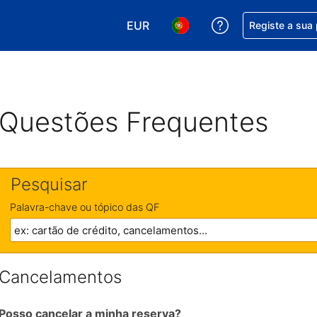
EUR
Obtenha ajuda c
Registe a sua
Escolha a sua moeda. A sua moeda
Escolha o seu idioma. O se
Questões Frequentes
Pesquisar
Palavra-chave ou tópico das QF
Cancelamentos
Posso cancelar a minha reserva?