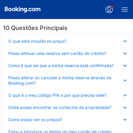
10 Questões Principais
Elemento
O que está incluído no preço?
fechado
Elemento
Posso efetuar uma reserva sem cartão de crédito?
fechado
Elemento
Como é que sei que a minha reserva está confirmada?
fechado
Elemento
Posso alterar ou cancelar a minha reserva através de
fechado
Booking.com?
Elemento
O que é o meu código PIN e por que preciso dele?
fechado
Elemento
Onde posso encontrar os contactos da propriedade?
fechado
Elemento
Como posso ver os preços?
fechado
Elemento
Estou a introduzir os dados do meu cartão de crédito,