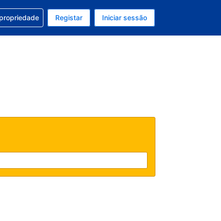
om a sua reserva
 propriedade
Registar
Iniciar sessão
 atual é EUR
u idioma atual é Português