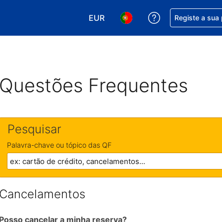
EUR
Obtenha ajuda c
Registe a sua
Escolha a sua moeda. A sua moeda
Escolha o seu idioma. O se
Questões Frequentes
Pesquisar
Palavra-chave ou tópico das QF
Cancelamentos
Posso cancelar a minha reserva?