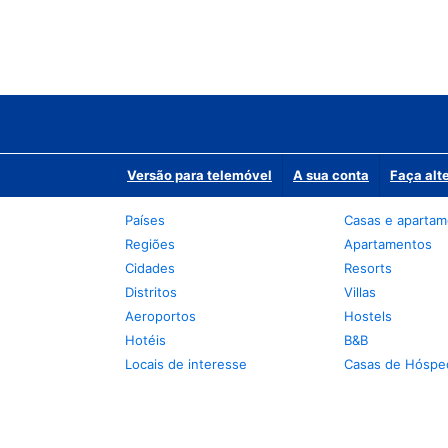
Versão para telemóvel
A sua conta
Faça alt
Países
Casas e aparta
Regiões
Apartamentos
Cidades
Resorts
Distritos
Villas
Aeroportos
Hostels
Hotéis
B&B
Locais de interesse
Casas de Hóspe