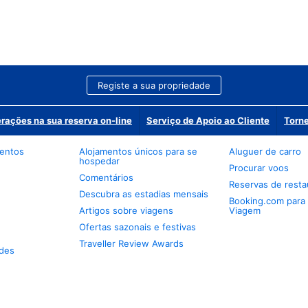
Registe a sua propriedade
erações na sua reserva on-line
Serviço de Apoio ao Cliente
Torne
mentos
Alojamentos únicos para se
Aluguer de carro
hospedar
Procurar voos
Comentários
Reservas de resta
Descubra as estadias mensais
Booking.com para
Artigos sobre viagens
Viagem
Ofertas sazonais e festivas
Traveller Review Awards
des