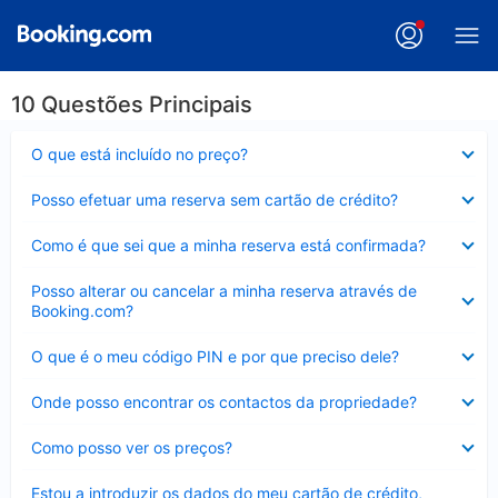
10 Questões Principais
Elemento
O que está incluído no preço?
fechado
Elemento
Posso efetuar uma reserva sem cartão de crédito?
fechado
Elemento
Como é que sei que a minha reserva está confirmada?
fechado
Elemento
Posso alterar ou cancelar a minha reserva através de
fechado
Booking.com?
Elemento
O que é o meu código PIN e por que preciso dele?
fechado
Elemento
Onde posso encontrar os contactos da propriedade?
fechado
Elemento
Como posso ver os preços?
fechado
Elemento
Estou a introduzir os dados do meu cartão de crédito,