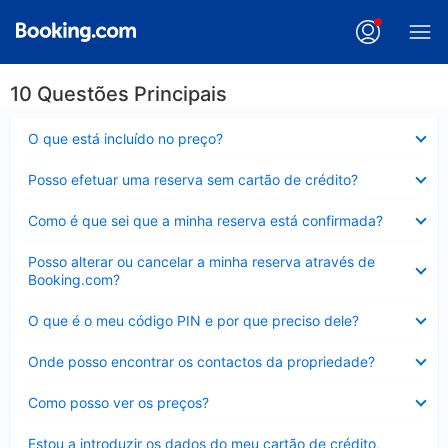
10 Questões Principais
Elemento
O que está incluído no preço?
fechado
Elemento
Posso efetuar uma reserva sem cartão de crédito?
fechado
Elemento
Como é que sei que a minha reserva está confirmada?
fechado
Elemento
Posso alterar ou cancelar a minha reserva através de
fechado
Booking.com?
Elemento
O que é o meu código PIN e por que preciso dele?
fechado
Elemento
Onde posso encontrar os contactos da propriedade?
fechado
Elemento
Como posso ver os preços?
fechado
Elemento
Estou a introduzir os dados do meu cartão de crédito,