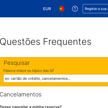
EUR
Obtenha ajuda c
Registe a sua
Escolha a sua moeda. A sua moeda
Escolha o seu idioma. O se
Questões Frequentes
Pesquisar
Palavra-chave ou tópico das QF
Cancelamentos
Posso cancelar a minha reserva?