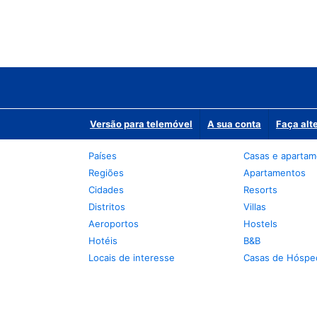
Versão para telemóvel
A sua conta
Faça alt
Países
Casas e aparta
Regiões
Apartamentos
Cidades
Resorts
Distritos
Villas
Aeroportos
Hostels
Hotéis
B&B
Locais de interesse
Casas de Hóspe