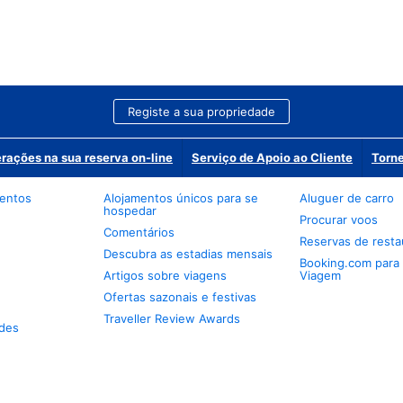
Registe a sua propriedade
erações na sua reserva on-line
Serviço de Apoio ao Cliente
Torne
mentos
Alojamentos únicos para se
Aluguer de carro
hospedar
Procurar voos
Comentários
Reservas de resta
Descubra as estadias mensais
Booking.com para
Artigos sobre viagens
Viagem
Ofertas sazonais e festivas
Traveller Review Awards
des