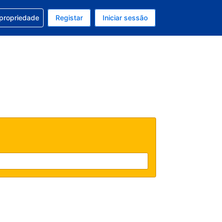
om a sua reserva
 propriedade
Registar
Iniciar sessão
 atual é EUR
u idioma atual é Português