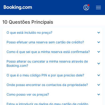
10 Questões Principais
Elemento
O que está incluído no preço?
fechado
Elemento
Posso efetuar uma reserva sem cartão de crédito?
fechado
Elemento
Como é que sei que a minha reserva está confirmada?
fechado
Elemento
Posso alterar ou cancelar a minha reserva através de
fechado
Booking.com?
Elemento
O que é o meu código PIN e por que preciso dele?
fechado
Elemento
Onde posso encontrar os contactos da propriedade?
fechado
Elemento
Como posso ver os preços?
fechado
Elemento
Estou a introduzir os dados do meu cartão de crédito,