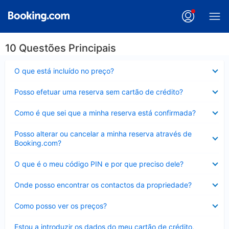
10 Questões Principais
Elemento
O que está incluído no preço?
fechado
Elemento
Posso efetuar uma reserva sem cartão de crédito?
fechado
Elemento
Como é que sei que a minha reserva está confirmada?
fechado
Elemento
Posso alterar ou cancelar a minha reserva através de
fechado
Booking.com?
Elemento
O que é o meu código PIN e por que preciso dele?
fechado
Elemento
Onde posso encontrar os contactos da propriedade?
fechado
Elemento
Como posso ver os preços?
fechado
Elemento
Estou a introduzir os dados do meu cartão de crédito,