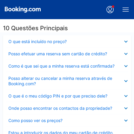
10 Questões Principais
Elemento
O que está incluído no preço?
fechado
Elemento
Posso efetuar uma reserva sem cartão de crédito?
fechado
Elemento
Como é que sei que a minha reserva está confirmada?
fechado
Elemento
Posso alterar ou cancelar a minha reserva através de
fechado
Booking.com?
Elemento
O que é o meu código PIN e por que preciso dele?
fechado
Elemento
Onde posso encontrar os contactos da propriedade?
fechado
Elemento
Como posso ver os preços?
fechado
Elemento
Estou a introduzir os dados do meu cartão de crédito,