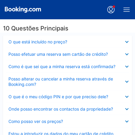
10 Questões Principais
Elemento
O que está incluído no preço?
fechado
Elemento
Posso efetuar uma reserva sem cartão de crédito?
fechado
Elemento
Como é que sei que a minha reserva está confirmada?
fechado
Elemento
Posso alterar ou cancelar a minha reserva através de
fechado
Booking.com?
Elemento
O que é o meu código PIN e por que preciso dele?
fechado
Elemento
Onde posso encontrar os contactos da propriedade?
fechado
Elemento
Como posso ver os preços?
fechado
Elemento
Estou a introduzir os dados do meu cartão de crédito,