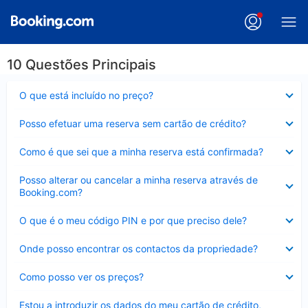
10 Questões Principais
Elemento
O que está incluído no preço?
fechado
Elemento
Posso efetuar uma reserva sem cartão de crédito?
fechado
Elemento
Como é que sei que a minha reserva está confirmada?
fechado
Elemento
Posso alterar ou cancelar a minha reserva através de
fechado
Booking.com?
Elemento
O que é o meu código PIN e por que preciso dele?
fechado
Elemento
Onde posso encontrar os contactos da propriedade?
fechado
Elemento
Como posso ver os preços?
fechado
Elemento
Estou a introduzir os dados do meu cartão de crédito,