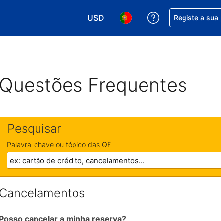
USD
Obtenha ajuda c
Registe a sua
Escolha a sua moeda. A sua moeda 
Escolha o seu idioma. O se
Questões Frequentes
Pesquisar
Palavra-chave ou tópico das QF
Cancelamentos
Posso cancelar a minha reserva?