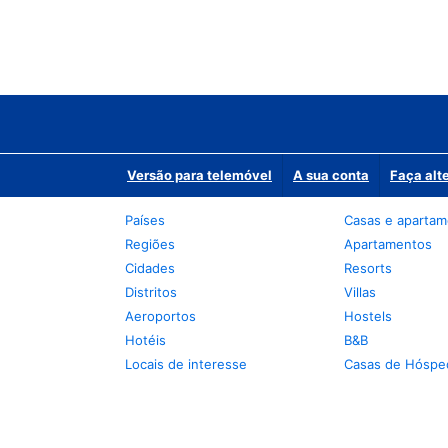
Versão para telemóvel
A sua conta
Faça alt
Países
Casas e aparta
Regiões
Apartamentos
Cidades
Resorts
Distritos
Villas
Aeroportos
Hostels
Hotéis
B&B
Locais de interesse
Casas de Hóspe