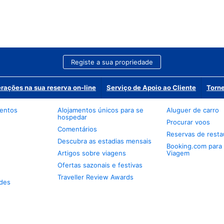
Registe a sua propriedade
erações na sua reserva on-line
Serviço de Apoio ao Cliente
Torne
mentos
Alojamentos únicos para se
Aluguer de carro
hospedar
Procurar voos
Comentários
Reservas de resta
Descubra as estadias mensais
Booking.com para
Artigos sobre viagens
Viagem
Ofertas sazonais e festivas
Traveller Review Awards
des