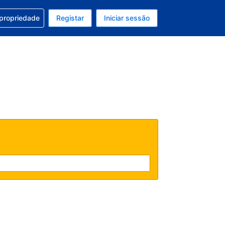
om a sua reserva
 propriedade
Registar
Iniciar sessão
atual é Dólar dos EUA
u idioma atual é Português