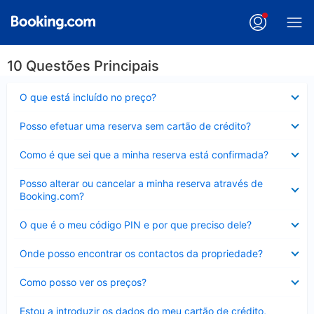
10 Questões Principais
Elemento
O que está incluído no preço?
fechado
Elemento
Posso efetuar uma reserva sem cartão de crédito?
fechado
Elemento
Como é que sei que a minha reserva está confirmada?
fechado
Elemento
Posso alterar ou cancelar a minha reserva através de
fechado
Booking.com?
Elemento
O que é o meu código PIN e por que preciso dele?
fechado
Elemento
Onde posso encontrar os contactos da propriedade?
fechado
Elemento
Como posso ver os preços?
fechado
Elemento
Estou a introduzir os dados do meu cartão de crédito,