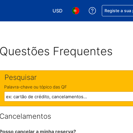
USD
Obtenha ajuda c
Registe a sua
Escolha a sua moeda. A sua moeda 
Escolha o seu idioma. O se
Questões Frequentes
Pesquisar
Palavra-chave ou tópico das QF
Cancelamentos
Posso cancelar a minha reserva?