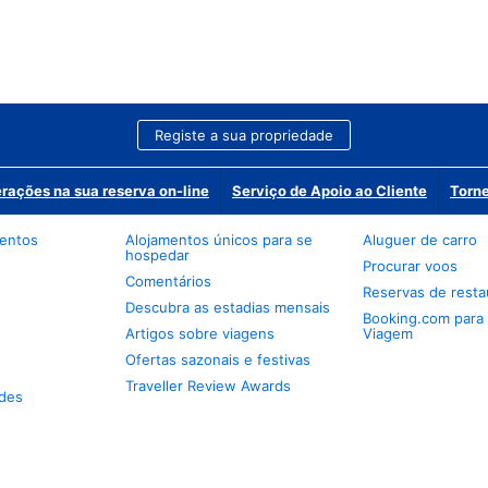
Registe a sua propriedade
erações na sua reserva on-line
Serviço de Apoio ao Cliente
Torne
mentos
Alojamentos únicos para se
Aluguer de carro
hospedar
Procurar voos
Comentários
Reservas de resta
Descubra as estadias mensais
Booking.com para
Artigos sobre viagens
Viagem
Ofertas sazonais e festivas
Traveller Review Awards
des