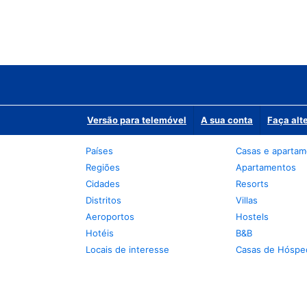
Versão para telemóvel
A sua conta
Faça alt
Países
Casas e aparta
Regiões
Apartamentos
Cidades
Resorts
Distritos
Villas
Aeroportos
Hostels
Hotéis
B&B
Locais de interesse
Casas de Hóspe