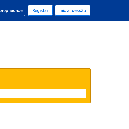
om a sua reserva
 propriedade
Registar
Iniciar sessão
atual é Dólar dos EUA
u idioma atual é Português