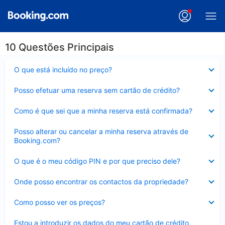
10 Questões Principais
Elemento
O que está incluído no preço?
fechado
Elemento
Posso efetuar uma reserva sem cartão de crédito?
fechado
Elemento
Como é que sei que a minha reserva está confirmada?
fechado
Elemento
Posso alterar ou cancelar a minha reserva através de
fechado
Booking.com?
Elemento
O que é o meu código PIN e por que preciso dele?
fechado
Elemento
Onde posso encontrar os contactos da propriedade?
fechado
Elemento
Como posso ver os preços?
fechado
Elemento
Estou a introduzir os dados do meu cartão de crédito,