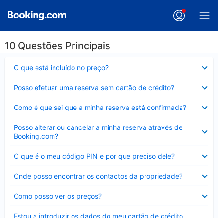
10 Questões Principais
Elemento
O que está incluído no preço?
fechado
Elemento
Posso efetuar uma reserva sem cartão de crédito?
fechado
Elemento
Como é que sei que a minha reserva está confirmada?
fechado
Elemento
Posso alterar ou cancelar a minha reserva através de
fechado
Booking.com?
Elemento
O que é o meu código PIN e por que preciso dele?
fechado
Elemento
Onde posso encontrar os contactos da propriedade?
fechado
Elemento
Como posso ver os preços?
fechado
Elemento
Estou a introduzir os dados do meu cartão de crédito,