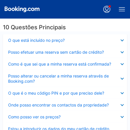
10 Questões Principais
Elemento
O que está incluído no preço?
fechado
Elemento
Posso efetuar uma reserva sem cartão de crédito?
fechado
Elemento
Como é que sei que a minha reserva está confirmada?
fechado
Elemento
Posso alterar ou cancelar a minha reserva através de
fechado
Booking.com?
Elemento
O que é o meu código PIN e por que preciso dele?
fechado
Elemento
Onde posso encontrar os contactos da propriedade?
fechado
Elemento
Como posso ver os preços?
fechado
Elemento
Estou a introduzir os dados do meu cartão de crédito,