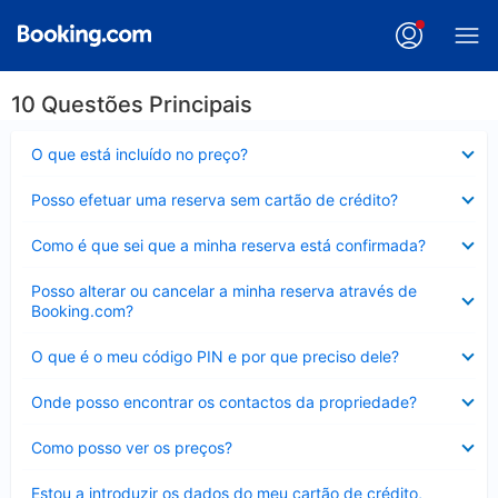
10 Questões Principais
Elemento
O que está incluído no preço?
fechado
Elemento
Posso efetuar uma reserva sem cartão de crédito?
fechado
Elemento
Como é que sei que a minha reserva está confirmada?
fechado
Elemento
Posso alterar ou cancelar a minha reserva através de
fechado
Booking.com?
Elemento
O que é o meu código PIN e por que preciso dele?
fechado
Elemento
Onde posso encontrar os contactos da propriedade?
fechado
Elemento
Como posso ver os preços?
fechado
Elemento
Estou a introduzir os dados do meu cartão de crédito,